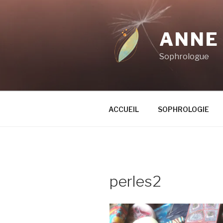
Aller
au
contenu
ANNE
principal
Sophrologue
ACCUEIL
SOPHROLOGIE
perles2