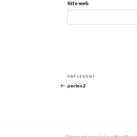
Site web
Navigation
Article
PRÉCÉDENT
de
précédent
perles2
l’article