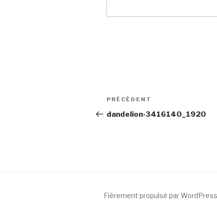
Navigation
Article
PRÉCÉDENT
de
précédent
dandelion-3416140_1920
l’article
Fièrement propulsé par WordPres