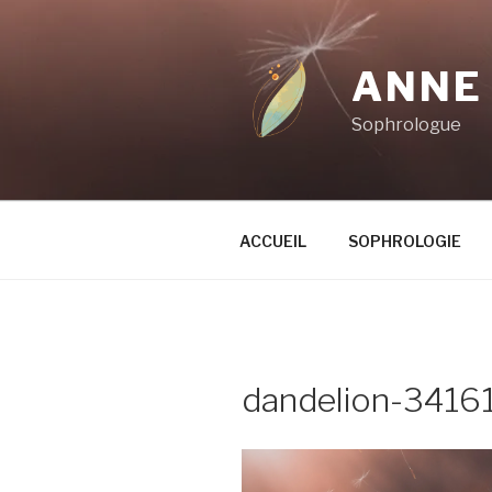
Aller
au
contenu
ANNE
principal
Sophrologue
ACCUEIL
SOPHROLOGIE
dandelion-3416