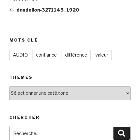
Article
de
précédent
dandelion-3271145_1920
l’article
MOTS CLÉ
AUDIO
confiance
différence
valeur
THEMES
THEMES
CHERCHER
Recherche
Reche
pour