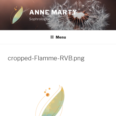
Aller
au
ANNE MARTY
contenu
Sophrologue
principal
Menu
cropped-Flamme-RVB.png