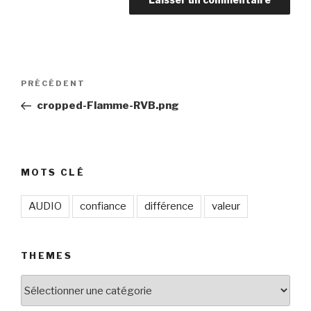
Navigation
Article
PRÉCÉDENT
de
précédent
cropped-Flamme-RVB.png
l’article
MOTS CLÉ
AUDIO
confiance
différence
valeur
THEMES
THEMES