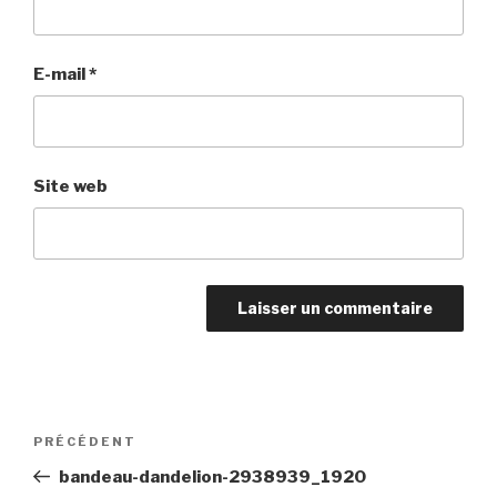
E-mail
*
Site web
Navigation
Article
PRÉCÉDENT
de
précédent
bandeau-dandelion-2938939_1920
l’article