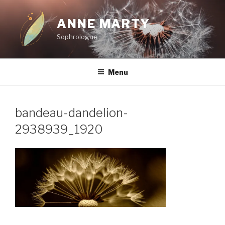
Aller
au
ANNE MARTY
contenu
Sophrologue
principal
Menu
bandeau-dandelion-
2938939_1920