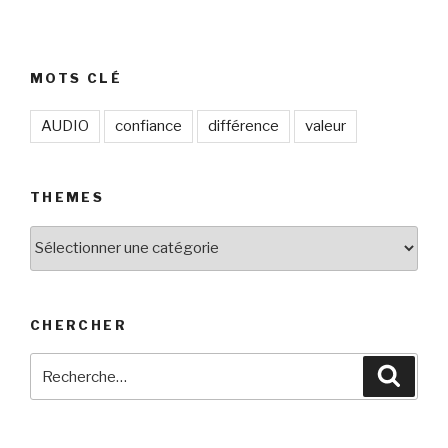
MOTS CLÉ
AUDIO
confiance
différence
valeur
THEMES
THEMES
CHERCHER
Recherche
Reche
pour
: