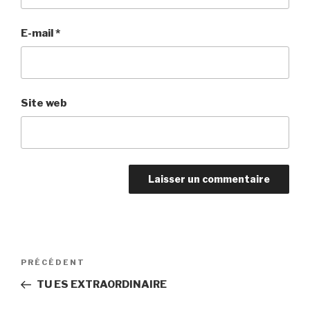
E-mail
*
Site web
Navigation
Article
PRÉCÉDENT
de
précédent
TU ES EXTRAORDINAIRE
l’article