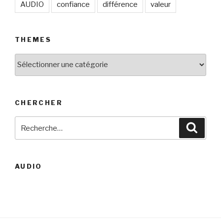
AUDIO
confiance
différence
valeur
THEMES
THEMES
CHERCHER
Recherche
Reche
pour
:
AUDIO