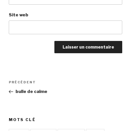
Site web
Navigation
Article
PRÉCÉDENT
de
précédent
bulle de calme
l’article
MOTS CLÉ