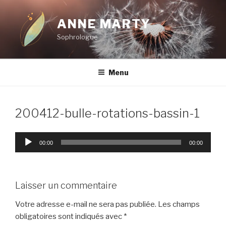
Aller
au
ANNE MARTY
contenu
Sophrologue
principal
Menu
200412-bulle-rotations-bassin-1
Lecteur
00:00
00:00
audio
Laisser un commentaire
Votre adresse e-mail ne sera pas publiée.
Les champs
obligatoires sont indiqués avec
*