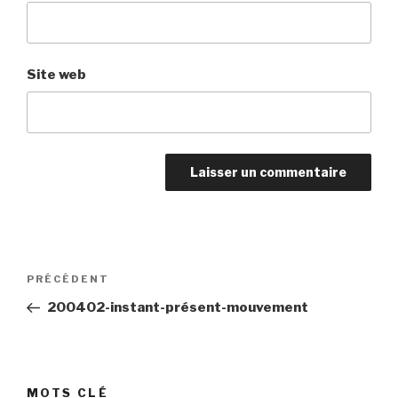
Site web
Navigation
Article
PRÉCÉDENT
de
précédent
200402-instant-présent-mouvement
l’article
MOTS CLÉ