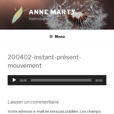
Aller
au
ANNE MARTY
contenu
Sophrologue
principal
Menu
200402-instant-présent-
mouvement
Lecteur
00:00
00:00
audio
Laisser un commentaire
Votre adresse e-mail ne sera pas publiée.
Les champs