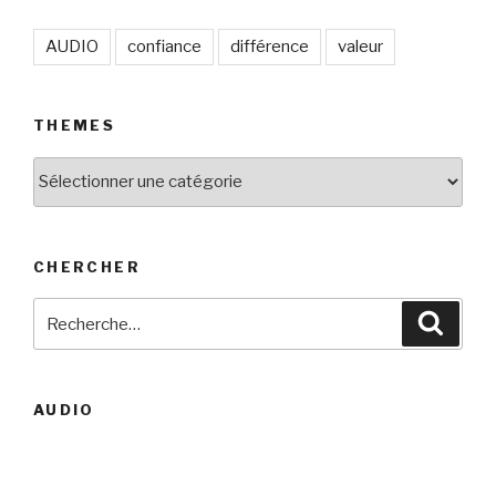
AUDIO
confiance
différence
valeur
THEMES
THEMES
CHERCHER
Recherche
Reche
pour
:
AUDIO