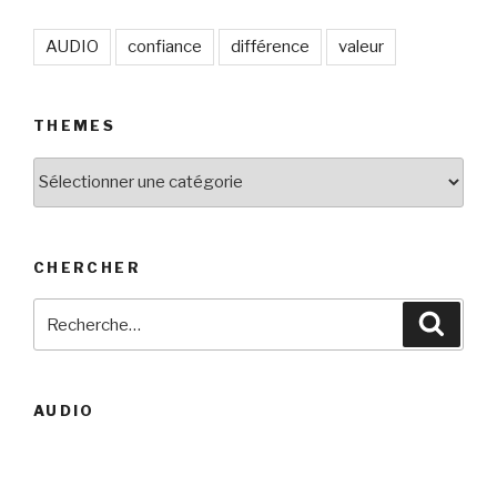
AUDIO
confiance
différence
valeur
THEMES
THEMES
CHERCHER
Recherche
Reche
pour
:
AUDIO