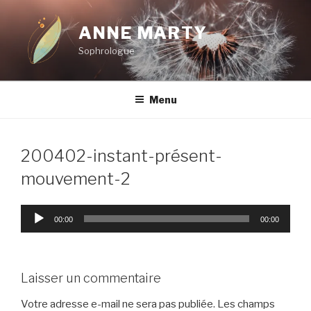
Aller
au
ANNE MARTY
contenu
Sophrologue
principal
Menu
200402-instant-présent-
mouvement-2
Lecteur
00:00
00:00
audio
Laisser un commentaire
Votre adresse e-mail ne sera pas publiée.
Les champs