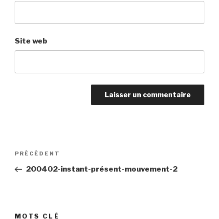
Site web
Navigation
Article
PRÉCÉDENT
de
précédent
200402-instant-présent-mouvement-2
l’article
MOTS CLÉ