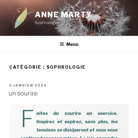
Aller
au
ANNE MARTY
contenu
Sophrologue
principal
Menu
CATÉGORIE :
SOPHROLOGIE
PUBLIÉ
5 JANVIER 2023
LE
un sourire
F
aites du sourire un exercice.
Inspirez et expirez, sans plus, les
tensions se dissiperont et vous vous