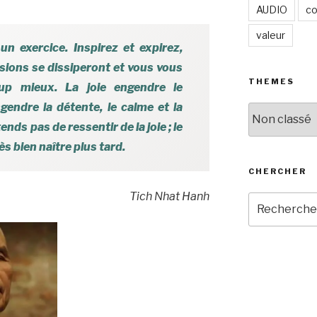
AUDIO
co
valeur
un exercice. Inspirez et expirez,
nsions se dissiperont et vous vous
THEMES
up mieux. La joie engendre le
ngendre la détente, le calme et la
THEMES
tends pas de ressentir de la joie ; le
ès bien naître plus tard.
CHERCHER
Tich Nhat Hanh
Recherche
pour
: