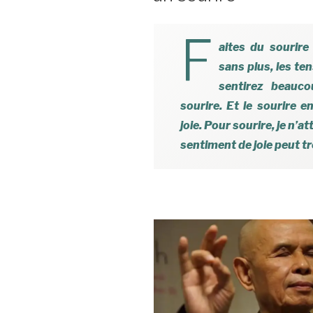
F
aites du sourire 
sans plus, les te
sentirez beauco
sourire. Et le sourire e
joie. Pour sourire, je n’at
sentiment de joie peut tr