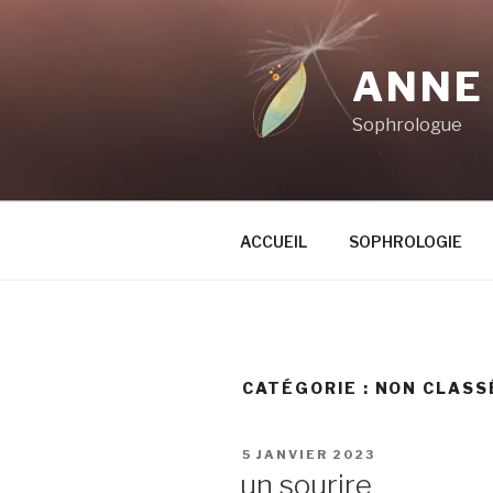
Aller
au
contenu
ANNE
principal
Sophrologue
ACCUEIL
SOPHROLOGIE
CATÉGORIE :
NON CLASS
PUBLIÉ
5 JANVIER 2023
LE
un sourire