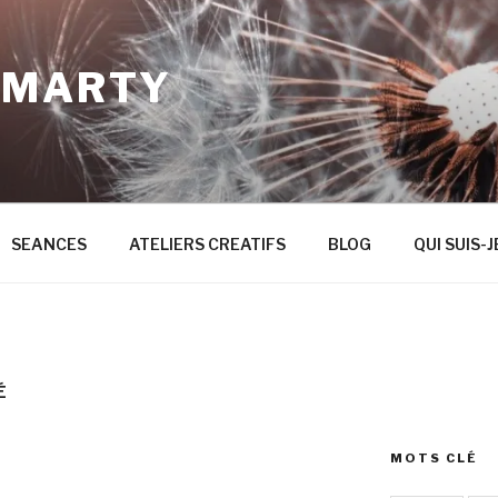
 MARTY
SEANCES
ATELIERS CREATIFS
BLOG
QUI SUIS-J
É
MOTS CLÉ