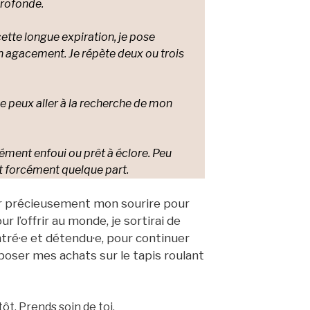
profonde.
 cette longue expiration, je pose
on agacement. Je répète deux ou trois
je peux aller à la recherche de mon
ément enfoui ou prêt à éclore. Peu
st forcément quelque part.
er précieusement mon sourire pour
ur l’offrir au monde, je sortirai de
tré·e et détendu·e, pour continuer
poser mes achats sur le tapis roulant
ôt. Prends soin de toi.